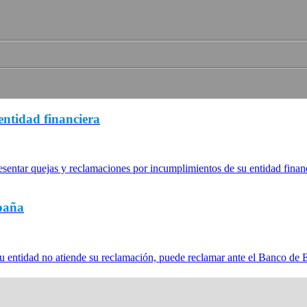
entidad financiera
esentar quejas y reclamaciones por incumplimientos de su entidad finan
paña
de su entidad no atiende su reclamación, puede reclamar ante el Banco de 