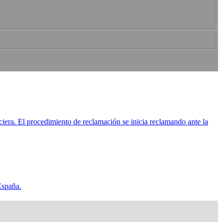
ciera. El procedimiento de reclamación se inicia reclamando ante la
España.