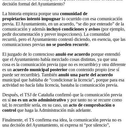
decisión formal del Ayuntamiento?
La historia empieza porque una
comunidad de
propietarios intentó impugnar
lo ocurrido con esa comunicación
previa. El Ayuntamiento, en un acuerdo, “se dio por enterado” de la
comunicación y además
incluyó condiciones y avisos
(por ejemplo,
pedir documentación y prever inspecciones). La comunidad
recurrió, pero el Ayuntamiento contestó diciendo, en esencia, que las
comunicaciones previas
no se pueden recurrir
.
El juzgado de lo contencioso
anuló ese acuerdo
porque entendió
que el Ayuntamiento había mezclado cosas distintas, ya que una
cosa es la comunicación previa (que no es recurrible) y otra diferente
es un
acuerdo municipal posterior
con contenido propio (ese sí
puede ser recurrible). También
anuló una parte del acuerdo
municipal que hablaba de “condicionar la licencia”, porque para esa
actividad no hacía falta licencia, bastaba la comunicación previa.
Después, el TSJ de Cataluña confirmó que la comunicación previa
en sí
no es un acto administrativo
y por tanto no se recurre como
tal; lo recurrible sería, en su caso, un
acto de comprobación o
control
que haga la Administración más adelante.
Finalmente, el TS confirma esa idea, la comunicación previa no es
una decisión del Ayuntamiento, ni expresa ni “por silencio”,